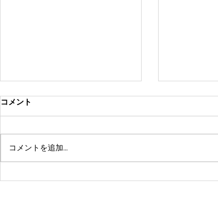
コメント
コメントを追加…
鶴舞セミパーソナル店舗が10
系列店パー
周年🤗ありがとうございます
グスタジオRE
☺️
© 2016 by 