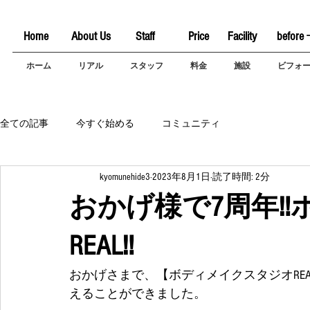
Home
About Us
Staff
Price
Facility
before 
ホーム
リアル
スタッフ
料金
施設
ビフォ
全ての記事
今すぐ始める
コミュニティ
kyomunehide3
2023年8月1日
読了時間: 2分
おかげ様で7周年‼
REAL‼️
おかげさまで、【ボディメイクスタジオREA
えることができました。