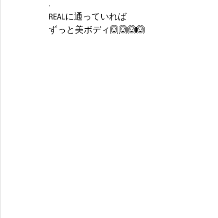
.
REALに通っていれば
ずっと美ボディ🙆🙆🙆🙆