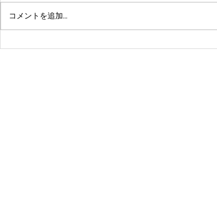
コメントを追加…
鶴舞セミパーソナル店舗が10
系列店パー
周年🤗ありがとうございます
グスタジオRE
☺️
© 2016 by 