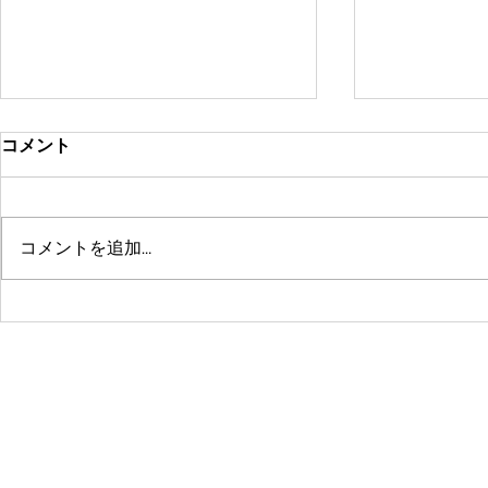
コメント
コメントを追加…
鶴舞セミパーソナル店舗が10
系列店パー
周年🤗ありがとうございます
グスタジオRE
☺️
© 2016 by 