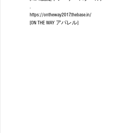
.
https://ontheway2017.thebase.in/
[ON THE WAY アパレル]