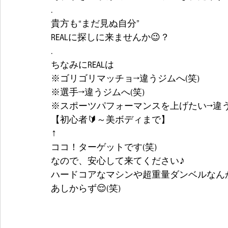
.
貴方も“まだ見ぬ自分”
REALに探しに来ませんか😉？
.
ちなみにREALは
※ゴリゴリマッチョ→違うジムへ(笑)
※選手→違うジムへ(笑)
※スポーツパフォーマンスを上げたい→違う
【初心者🔰～美ボディまで】
↑
ココ！ターゲットです(笑)
なので、安心して来てください♪
ハードコアなマシンや超重量ダンベルなん
あしからず😌(笑)