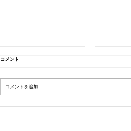
コメント
コメントを追加…
鶴舞セミパーソナル店舗が10
系列店パー
周年🤗ありがとうございます
グスタジオRE
☺️
© 2016 by 