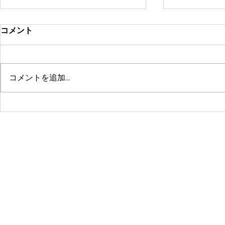
コメント
コメントを追加…
鶴舞セミパーソナル店舗が10
系列店パー
周年🤗ありがとうございます
グスタジオRE
☺️
© 2016 by 