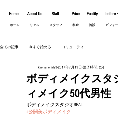
Home
About Us
Staff
Price
Facility
before 
ホーム
リアル
スタッフ
料金
施設
ビフォ
全ての記事
今すぐ始める
コミュニティ
kyomunehide3
2017年7月19日
読了時間: 2分
ボディメイクスタジ
ィメイク50代男性
ボディメイクスタジオREAL
#公開美ボディメイク