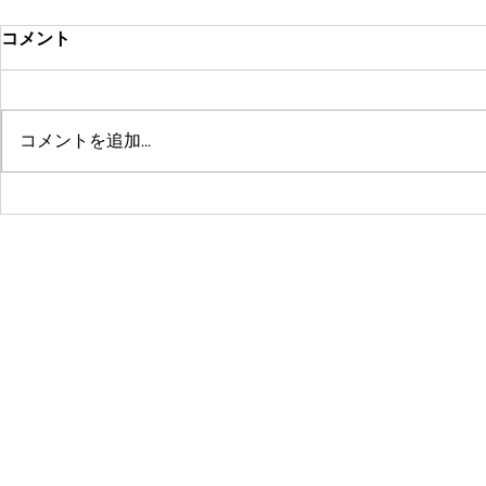
コメント
コメントを追加…
鶴舞セミパーソナル店舗が10
系列店パー
周年🤗ありがとうございます
グスタジオRE
☺️
© 2016 by 