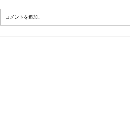
コメントを追加…
鶴舞セミパーソナル店舗が10
系列店パー
周年🤗ありがとうございます
グスタジオRE
☺️
© 2016 by 