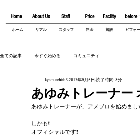
Home
About Us
Staff
Price
Facility
before 
ホーム
リアル
スタッフ
料金
施設
ビフォ
全ての記事
今すぐ始める
コミュニティ
kyomunehide3
2017年9月6日
読了時間: 3分
あゆみトレーナー
あゆみトレーナーが、アメブロを始めまし
しかも‼
オフィシャルです❗