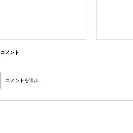
コメント
コメントを追加…
鶴舞セミパーソナル店舗が10
系列店パー
周年🤗ありがとうございます
グスタジオRE
☺️
© 2016 by 