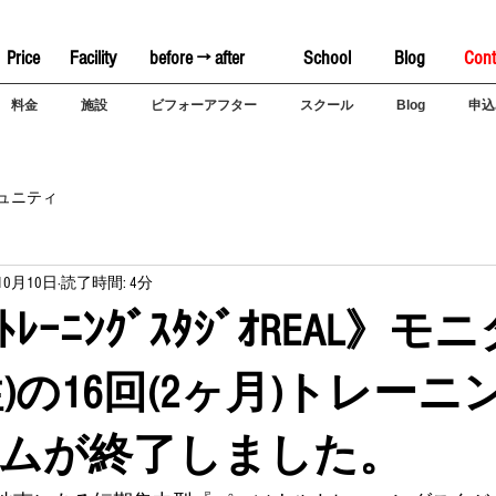
Price
Facility
before → after
School
Blog
Cont
料金
施設
ビフォーアフター
スクール
Blog
申込
ュニティ
10月10日
読了時間: 4分
ﾙﾄﾚｰﾆﾝｸﾞｽﾀｼﾞｵREAL》
性)の16回(2ヶ月)トレー
ムが終了しました。