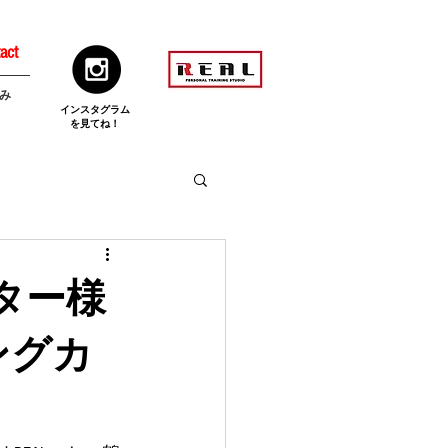
act
み
​インスタグラム
を見てね！
モニター様
ニングカ