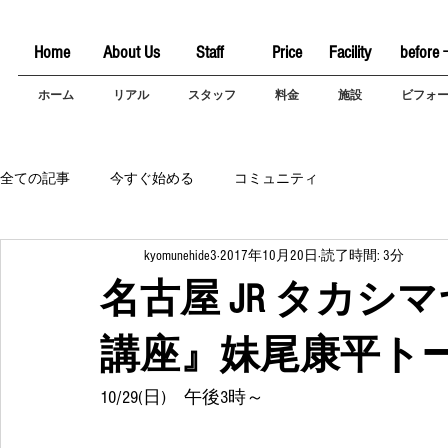
Home
About Us
Staff
Price
Facility
before 
ホーム
リアル
スタッフ
料金
施設
ビフォ
全ての記事
今すぐ始める
コミュニティ
kyomunehide3
2017年10月20日
読了時間: 3分
名古屋 JR タカ
講座』妹尾康平ト
10/29(日)　午後3時～ 