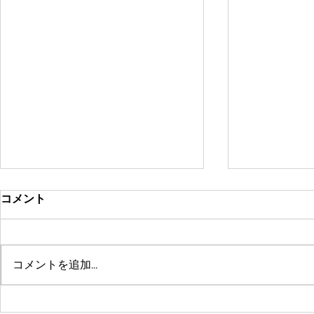
コメント
コメントを追加…
鶴舞セミパーソナル店舗が10
系列店パー