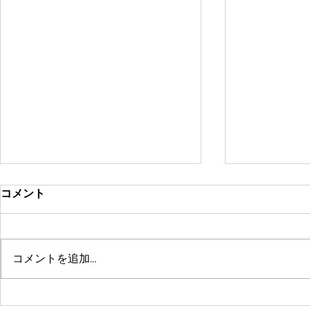
コメント
コメントを追加…
鶴舞セミパーソナル店舗が10
系列店パー