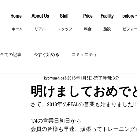
Home
About Us
Staff
Price
Facility
before 
ホーム
リアル
スタッフ
料金
施設
ビフォ
全ての記事
今すぐ始める
コミュニティ
kyomunehide3
2018年1月5日
読了時間: 3分
明けましておめで
さて、2018年のREALの営業も始まりました‼
1/4の営業日初日から
会員の皆様も早速、頑張ってトレーニングさ