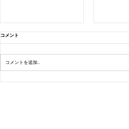
コメント
コメントを追加…
鶴舞セミパーソナル店舗が10
系列店パー
周年🤗ありがとうございます
グスタジオRE
☺️
© 2016 by 