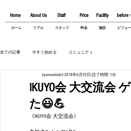
Home
About Us
Staff
Price
Facility
before 
ホーム
リアル
スタッフ
料金
施設
ビフォ
全ての記事
今すぐ始める
コミュニティ
kyomunehide3
2018年6月22日
読了時間: 1分
IKUYO会 大交流
た😃💪
《IKUYO会 大交流会》