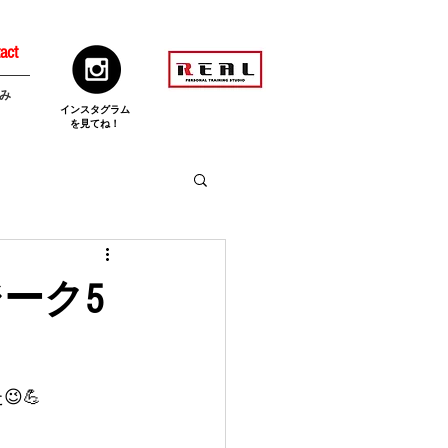
act
み
​インスタグラム
を見てね！
ーク5
💪 