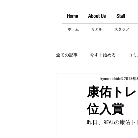
Home
About Us
Staff
ホーム
リアル
スタッフ
全ての記事
今すぐ始める
コミ
kyomunehide3
2018年
康佑トレ
位入賞
昨日、REALの康佑