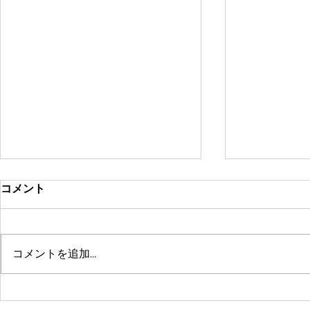
コメント
コメントを追加…
鶴舞セミパーソナル店舗が10
系列店パー