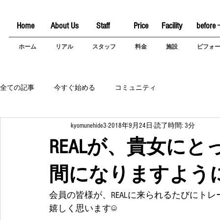
Home
About Us
Staff
Price
Facility
before 
ホーム
リアル
スタッフ
料金
施設
ビフォ
全ての記事
今すぐ始める
コミュニティ
kyomunehide3
2018年9月24日
読了時間: 3分
REALが、貴女に
間になりますように
会員の皆様が、REALに来られるたびにト
嬉しく思います☺️ 