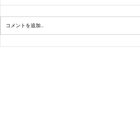
コメントを追加…
鶴舞セミパーソナル店舗が10
系列店パー
周年🤗ありがとうございます
グスタジオRE
☺️
© 2016 by 