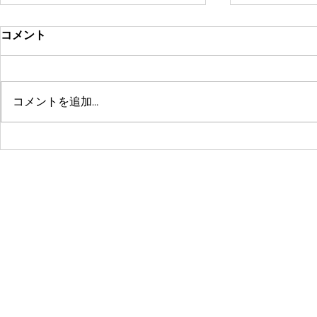
コメント
コメントを追加…
鶴舞セミパーソナル店舗が10
系列店パー
周年🤗ありがとうございます
グスタジオRE
☺️
© 2016 by 