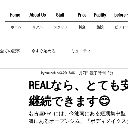
Home
About Us
Staff
Price
Facility
before 
ホーム
リアル
スタッフ
料金
施設
ビフォ
全ての記事
今すぐ始める
コミュニティ
kyomunehide3
2018年11月7日
読了時間: 2分
REALなら、とて
継続できます😊
名古屋REALには、今池南にある短期集中型
舞にあるオープンジム、『ボディメイクスタジ