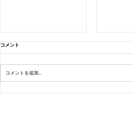
コメント
コメントを追加…
鶴舞セミパーソナル店舗が10
系列店パー
周年🤗ありがとうございます
グスタジオRE
☺️
© 2016 by 