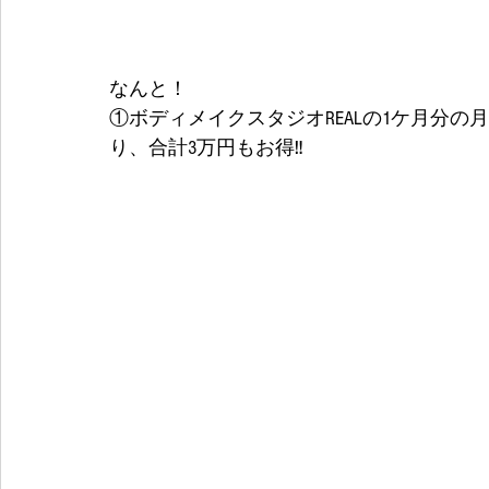
なんと！
①ボディメイクスタジオREALの1ケ月分の
り、合計3万円もお得‼️ 