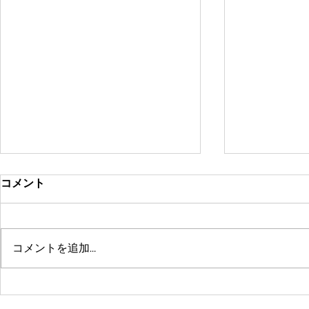
コメント
コメントを追加…
鶴舞セミパーソナル店舗が10
系列店パー
周年🤗ありがとうございます
グスタジオRE