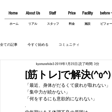
Home
About Us
Staff
Price
Facility
before 
ホーム
リアル
スタッフ
料金
施設
ビフォ
全ての記事
今すぐ始める
コミュニティ
kyomunehide3
2019年1月25日
読了時間: 3分
[筋トレ]で解決(^o^)
「最近、身体がだるくて疲れが取れない」
「集中力が続かない」
「何をするにも意欲的になれない」
.