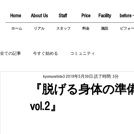
Home
About Us
Staff
Price
Facility
before 
ホーム
リアル
スタッフ
料金
施設
ビフォ
全ての記事
今すぐ始める
コミュニティ
kyomunehide3
2019年5月30日
読了時間: 3分
『脱げる身体の準
vol.2』