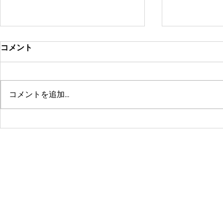
コメント
コメントを追加…
鶴舞セミパーソナル店舗が10
系列店パー
周年🤗ありがとうございます
グスタジオRE
☺️
© 2016 by 