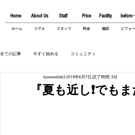
Home
About Us
Staff
Price
Facility
before 
ホーム
リアル
スタッフ
料金
施設
ビフォ
全ての記事
今すぐ始める
コミュニティ
kyomunehide3
2019年6月7日
読了時間: 3分
『夏も近し❗でもま