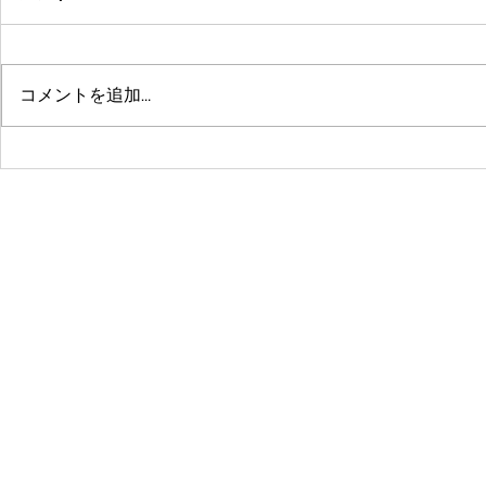
コメントを追加…
鶴舞セミパーソナル店舗が10
系列店パー
周年🤗ありがとうございます
グスタジオRE
☺️
© 2016 by 