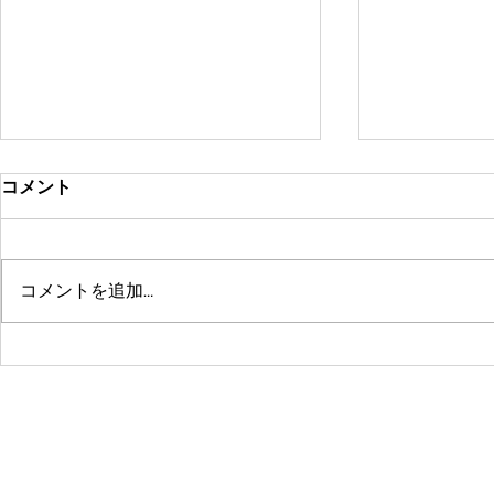
コメント
コメントを追加…
鶴舞セミパーソナル店舗が10
系列店パー
周年🤗ありがとうございます
グスタジオRE
☺️
© 2016 by 