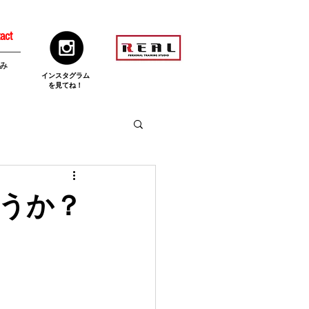
act
み
​インスタグラム
を見てね！
うか？