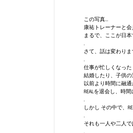
この写真…
康祐トレーナーと会
まるで、ここが日本で
.
さて、話は変わります
.
仕事が忙しくなった
結婚したり、子供の
以前より時間に融通
REALを退会し、時
.
しかし その中で、R
.
それも一人や二人で
.