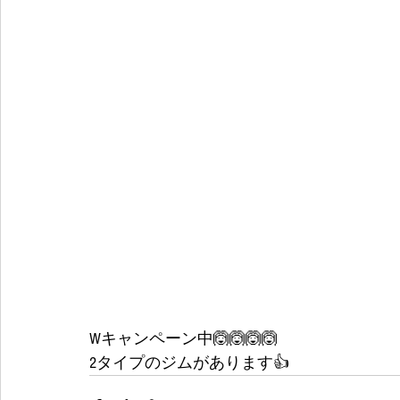
Wキャンペーン中🙆🙆🙆🙆
2タイプのジムがあります👍 