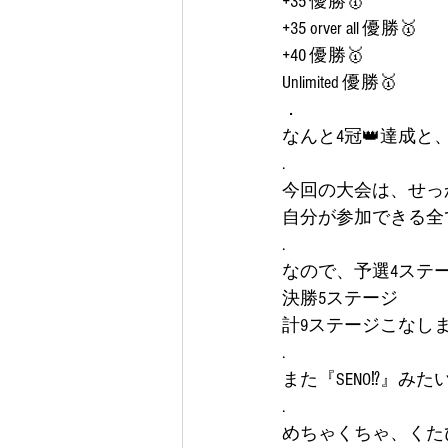
+35 優勝🥇
+35 orver all 優勝🥇
+40 優勝🥇
Unlimited 優勝🥇
．
なんと4冠👑達成
.
今回の大会は、せっ
自分が参加できる全
.
なので、予選4ステ
決勝5ステージ
計9ステージこなし
.
また『SENO⁉️』みたい
.
めちゃくちゃ、くたび