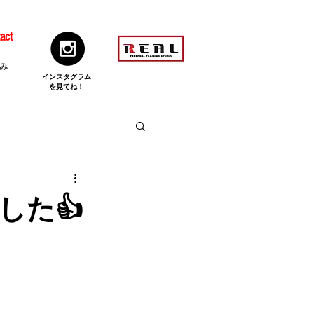
act
み
​インスタグラム
を見てね！
した👍