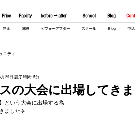
Price
Facility
before → after
School
Blog
Cont
料金
施設
ビフォーアフター
スクール
Blog
申込
ュニティ
8月29日
読了時間: 5分
スの大会に出場してきま
W DOWN】という大会に出場する為
ました✈️