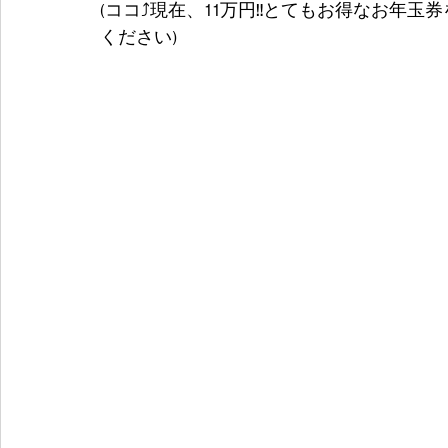
(ココ⤴️現在、11万円‼️とてもお得なお年玉
ください)