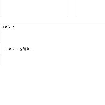
コメント
コメントを追加…
鶴舞セミパーソナル店舗が10
系列店パー
周年🤗ありがとうございます
グスタジオRE
☺️
© 2016 by 