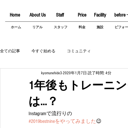
Home
About Us
Staff
Price
Facility
before 
ホーム
リアル
スタッフ
料金
施設
ビフォ
全ての記事
今すぐ始める
コミュニティ
kyomunehide3
2020年1月7日
読了時間: 4分
1年後もトレーニ
は…？
Instagramで流行りの
#2019bestnineをやってみました
😉