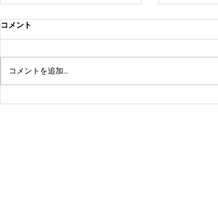
コメント
コメントを追加…
鶴舞セミパーソナル店舗が10
系列店パー
周年🤗ありがとうございます
グスタジオRE
☺️
© 2016 by 