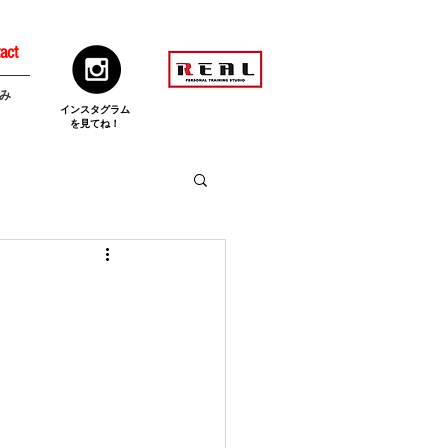
act
み
​インスタグラム
を見てね！