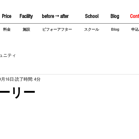
Price
Facility
before → after
School
Blog
Cont
料金
施設
ビフォーアフター
スクール
Blog
申込
ュニティ
9月16日
読了時間: 4分
トーリー