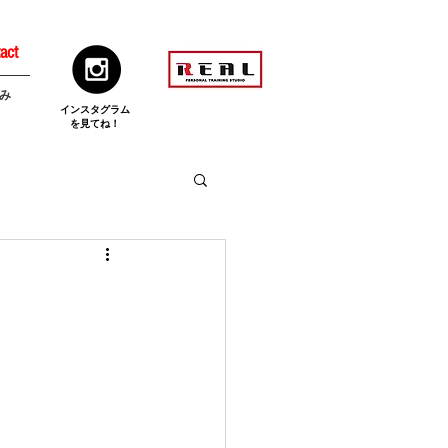
act
み
​インスタグラム
を見てね！