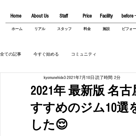
Home
About Us
Staff
Price
Facility
before 
ホーム
リアル
スタッフ
料金
施設
ビフォ
全ての記事
今すぐ始める
コミュニティ
kyomunehide3
2021年7月10日
読了時間: 2分
2021年 最新版 
すすめのジム10選
した😌