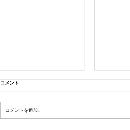
コメント
コメントを追加…
鶴舞セミパーソナル店舗が10
系列店パー