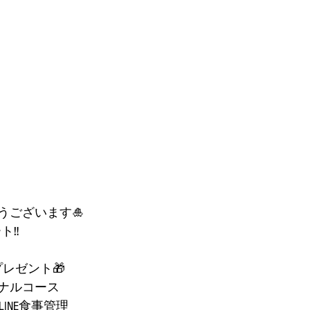
うございます🎍
ト‼️
レゼント🎁
ナルコース
LINE食事管理