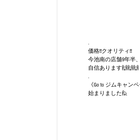
.
価格‼️クオリティ‼️
今池南の店舗9年半、
自信あります🙌🙌🙌
.
《Go to ジムキャン
始まりました🙋