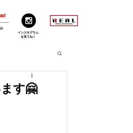
act
み
​インスタグラム
を見てね！
ます🤗