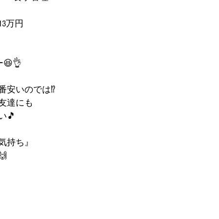
3万円
😆👌
安いのでは⁉️
友達にも
🎵
気持ち』
