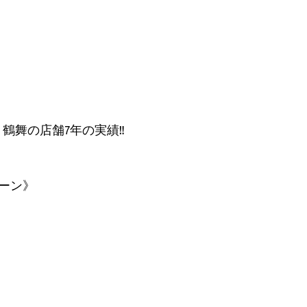
鶴舞の店舗7年の実績‼️
ペーン》