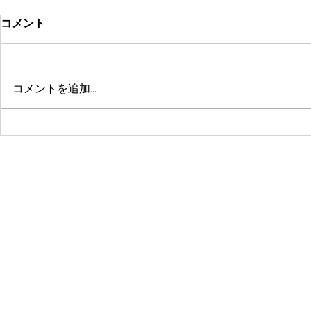
コメント
コメントを追加…
鶴舞セミパーソナル店舗が10
系列店パー
周年🤗ありがとうございます
グスタジオRE
☺️
© 2016 by 