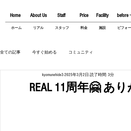
Home
About Us
Staff
Price
Facility
before 
ホーム
リアル
スタッフ
料金
施設
ビフォ
全ての記事
今すぐ始める
コミュニティ
kyomunehide3
2025年3月2日
読了時間: 3分
REAL 11周年🤗