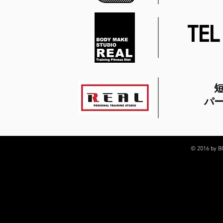
TEL
パ
© 2016 by 