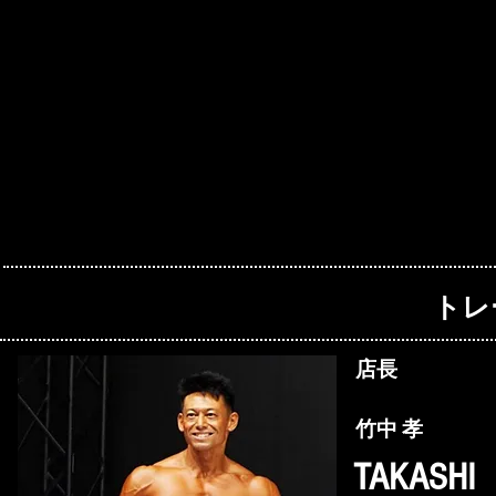
トレ
店長
​竹中 孝
TAKASHI