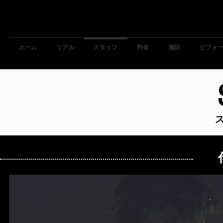
Home
About Us
Staff
Price
Facility
before 
Staff
ホーム
リアル
スタッフ
料金
施設
Staff
Staff
ビフォ