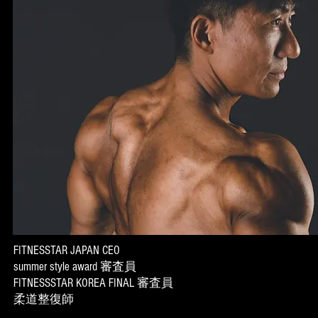
FITNESSTAR JAPAN CEO
summer style award 審査員
FITNESSSTAR KOREA FINAL 審査員
柔道整復師