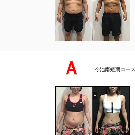
Ａ
今池南短期コース（