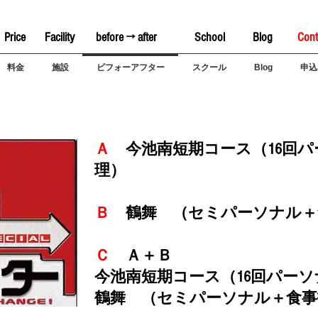
Price
Facility
before → after
School
Blog
Cont
料金
施設
ビフォーアフター
スクール
Blog
申込
Ａ
今池南短期コース（16回パー
理）
Ｂ
鶴舞 （セミパーソナル＋
Ｃ
Ａ＋Ｂ
今池南短期コース（16回パーソナ
鶴舞 （セミパーソナル＋食事