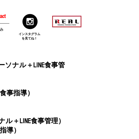
act
み
​インスタグラム
を見てね！
ソナル＋LINE食事管
食事指導）
ル＋LINE食事管理）
指導）