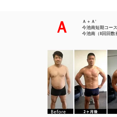
Ａ
Ａ＋Ａ'
今池南短期コース（
​今池南（8回回