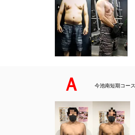
Ａ
今池南短期コース（