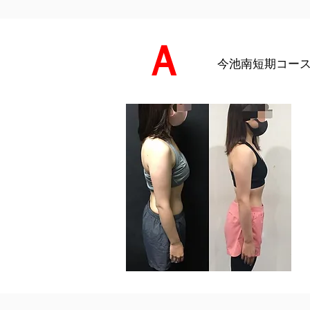
Ａ
今池南短期コース（