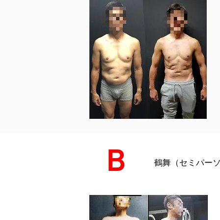
Ｂ
鶴舞（セミパーソ