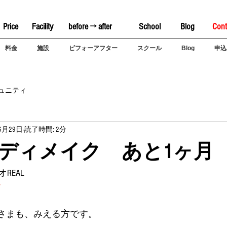
Price
Facility
before → after
School
Blog
Cont
料金
施設
ビフォーアフター
スクール
Blog
申込
ュニティ
6月29日
読了時間: 2分
ディメイク あと1ヶ月
REAL
ク
子さまも、みえる方です。