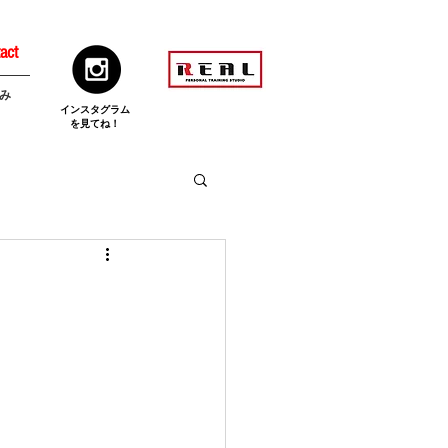
act
み
​インスタグラム
を見てね！