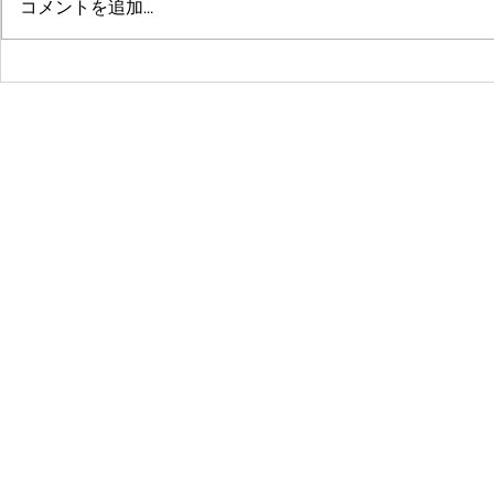
コメントを追加…
鶴舞セミパーソナル店舗が10
系列店パー
周年🤗ありがとうございます
グスタジオRE
☺️
© 2016 by 