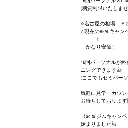
16回パーソナル & L
(糖質制限いたしませ
.
⭐名古屋の相場　￥201
⭐現在のREALキャンペ
　　　↑
　かなり安価‼️
.
16回パーソナルが
ニングできます👍
(ここでもセミパー
.
気軽に見学・カウン
お待ちしております
.
《Go to ジムキャン
始まりました🙋