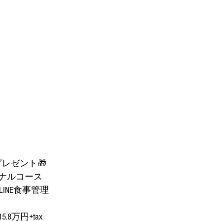
レゼント🎁
ナルコース
LINE食事管理
8万円+tax